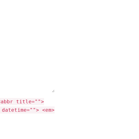
<abbr title="">
 datetime=""> <em>