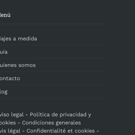
enú
iajes a medida
uía
uienes somos
ontacto
log
viso legal
-
Política de privacidad y
ookies
-
Condiciones generales
vis légal
-
Confidentialité et cookies
-