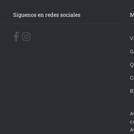
Síguenos en redes sociales
M
V
G
Q
C
B
A
c
A