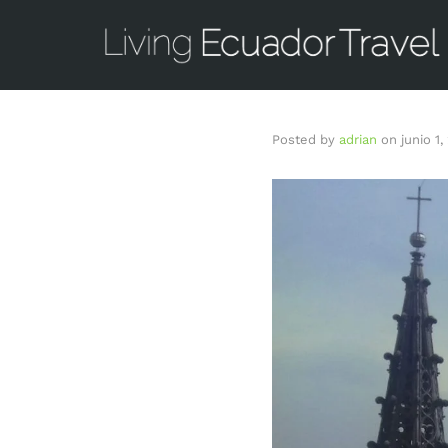
Posted by
adrian
on
junio 1