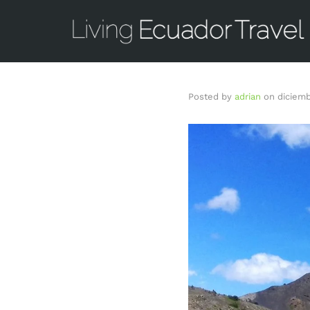
Posted by
adrian
on
diciemb