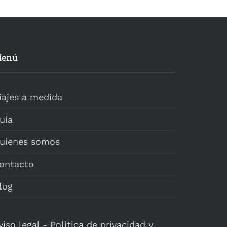
enú
iajes a medida
uía
uienes somos
ontacto
log
viso legal
-
Política de privacidad y