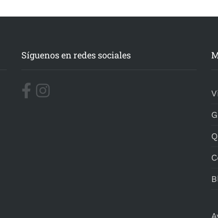
Síguenos en redes sociales
M
V
G
Q
C
B
A