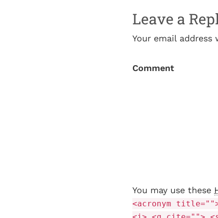
Leave a Rep
Your email address 
Comment
You may use these
<acronym title=""
<i> <q cite=""> <