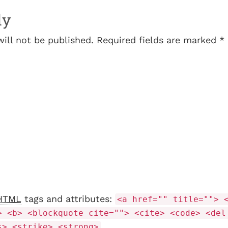
ly
will not be published. Required fields are marked *
HTML
tags and attributes:
<a href="" title=""> 
> <b> <blockquote cite=""> <cite> <code> <del
s> <strike> <strong>