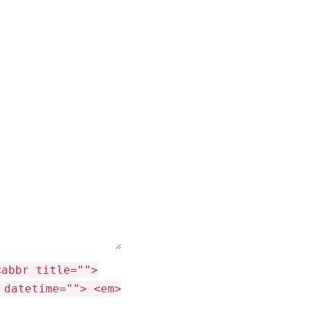
<abbr title="">
 datetime=""> <em>