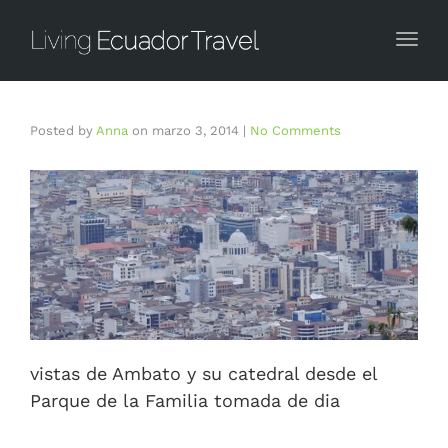
Togg
Posted by
Anna
on
marzo 3, 2014
|
No Comments
vistas de Ambato y su catedral desde el
Parque de la Familia tomada de dia