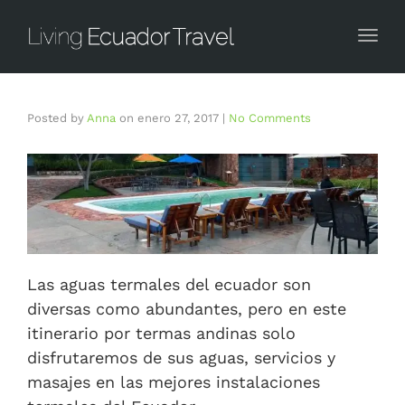
Togg
Posted by
Anna
on
enero 27, 2017
|
No Comments
Las aguas termales del ecuador son
diversas como abundantes, pero en este
itinerario por termas andinas solo
disfrutaremos de sus aguas, servicios y
masajes en las mejores instalaciones