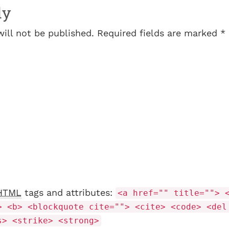
ly
will not be published. Required fields are marked *
HTML
tags and attributes:
<a href="" title=""> 
> <b> <blockquote cite=""> <cite> <code> <del
s> <strike> <strong>