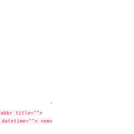
<abbr title="">
 datetime=""> <em>