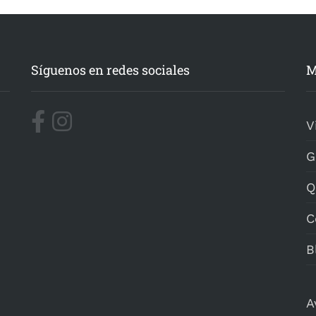
Síguenos en redes sociales
M
V
G
Q
C
B
A