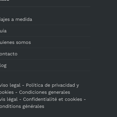
iajes a medida
uía
uienes somos
ontacto
log
viso legal
-
Política de privacidad y
ookies
-
Condiciones generales
vis légal
-
Confidentialité et cookies
-
onditions générales