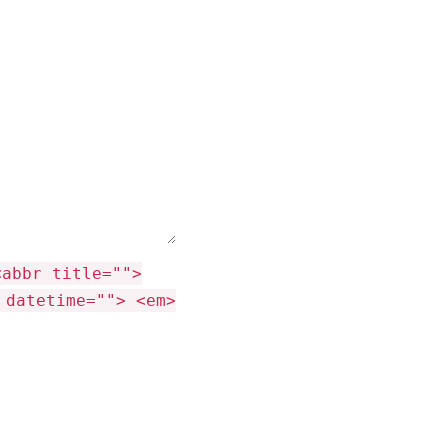
<abbr title="">
 datetime=""> <em>