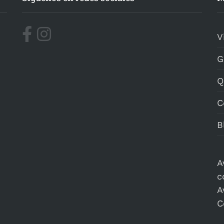
V
G
Q
C
B
A
c
A
C