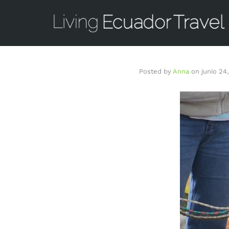
Posted by
Anna
on
junio 24