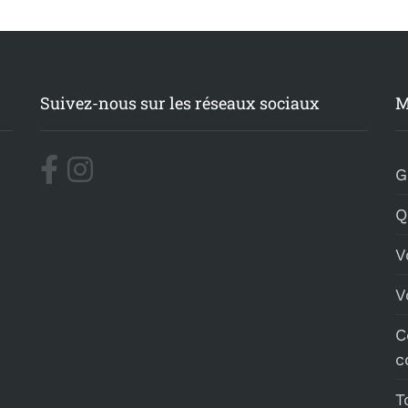
Suivez-nous sur les réseaux sociaux
M
G
Q
V
V
C
c
T