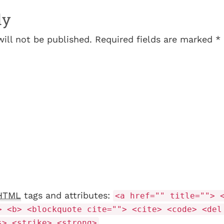
ly
will not be published. Required fields are marked *
HTML
tags and attributes:
<a href="" title=""> 
> <b> <blockquote cite=""> <cite> <code> <del
s> <strike> <strong>