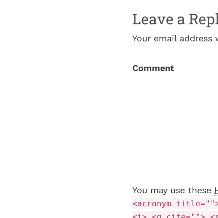
Leave a Rep
Your email address 
Comment
You may use these
<acronym title=""
<i> <q cite=""> <