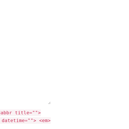
<abbr title="">
 datetime=""> <em>