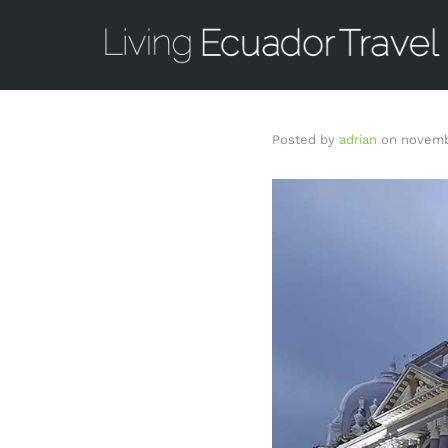
Posted by
adrian
on
novemb