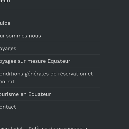
enu
uide
ui sommes nous
oyages
oyages sur mesure Equateur
onditions générales de réservation et
ontrat
ourisme en Equateur
ontact
viso legal
-
Política de privacidad y