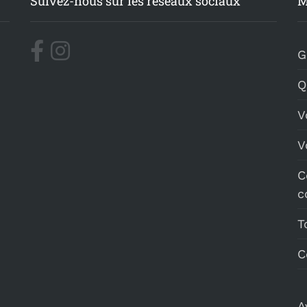
Suivez-nous sur les réseaux sociaux
M
G
Q
V
V
C
c
T
C
A