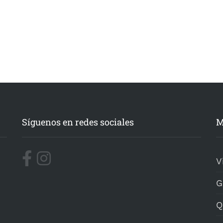
Síguenos en redes sociales
M
V
G
Q